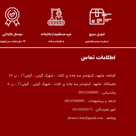
تحویل سریع
خرید مستقیم از کارخانه
دوسال گارانتی
ارسال به سراسر کره زمین
از کارخانه به خانه
10 سال خذمات پس از فروش
اطلاعات تماس
کارخانه:
مشهد، کیلومتر سه جاده ی کلات ، شهرک گرجی ، گرجی17 ، پ 10
نمایشگاه:
مشهد، کیلومتر سه جاده ی کلات ، شهرک گرجی ، گرجی17 ، پ 6
پشتیبانی :
09153506995
انتقاد و پیشنهادات :
09153506995
امور نمایندگان :
05132626171
رایانامه :
alvares.chair@gmail.com